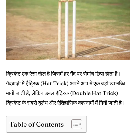
IPl News At Your Finger Tips
IPl News At Your Finger Tips
Table of Contents
Table of Contents
Home
Home
Cricket News
Cricket News
Teams
Teams
क्रिकेट एक ऐसा खेल है जिसमें हर गेंद पर रोमांच छिपा होता है।
Schedule
Schedule
गेंदबाज़ी में हैट्रिक (Hat Trick) अपने आप में एक बड़ी उपलब्धि
मानी जाती है, लेकिन डबल हैट्रिक (Double Hat Trick)
Series
Series
क्रिकेट के सबसे दुर्लभ और ऐतिहासिक कारनामों में गिनी जाती है।
IPL
IPL
World Cup
World Cup
Table of Contents