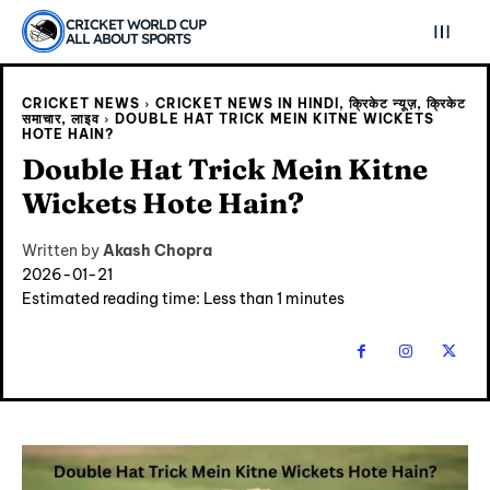
CRICKET WORLD CUP
ALL ABOUT SPORTS
CRICKET NEWS
CRICKET NEWS IN HINDI, क्रिकेट न्यूज़, क्रिकेट
समाचार, लाइव
DOUBLE HAT TRICK MEIN KITNE WICKETS
HOTE HAIN?
Double Hat Trick Mein Kitne
Wickets Hote Hain?
Written by
Akash Chopra
2026-01-21
Estimated reading time:
Less than 1
minutes
Explore Cricket
Explore Cricket