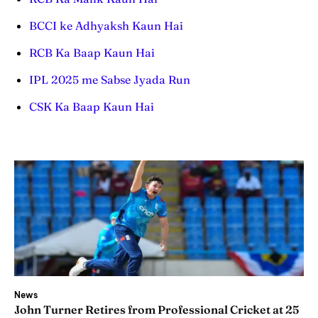
BCCI ke Adhyaksh Kaun Hai
RCB Ka Baap Kaun Hai
IPL 2025 me Sabse Jyada Run
CSK Ka Baap Kaun Hai
News
John Turner Retires from Professional Cricket at 25