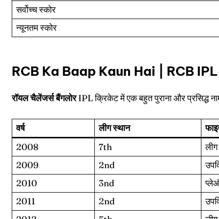
Sched
Sched
सर्वोच्च स्कोर
Series
Series
न्यूनतम स्कोर
IPL
IPL
RCB Ka Baap Kaun Hai | RCB IPL
World
World
Venue
Venue
रॉयल चैलेंजर्स बैंगलोर
IPL क्रिकेट में एक बहुत पुराना और प्रसिद्ध 
Blog
Blog
वर्ष
लीग स्थान
फाइन
Conta
Conta
2008
7th
लीग
2009
2nd
उपव
2010
3nd
प्ले
2011
2nd
उपव