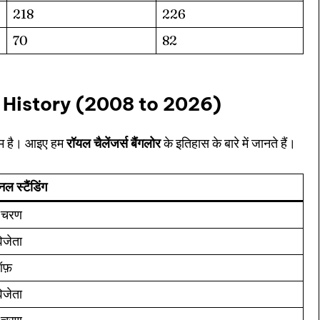
ule
ule
218
226
70
82
 History (2008 to 2026)
 Cup
 Cup
s
s
नाम है। आइए हम
रॉयल चैलेंजर्स बैंगलोर
के इतिहास के बारे में जानते हैं।
ल स्टैंडिंग
ct Us
ct Us
 चरण
िजेता
ऑफ़
िजेता