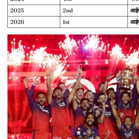
2025
2nd
आईप
2026
1st
आईप