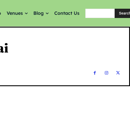
p
Venues
Blog
Contact Us
Searc
ai