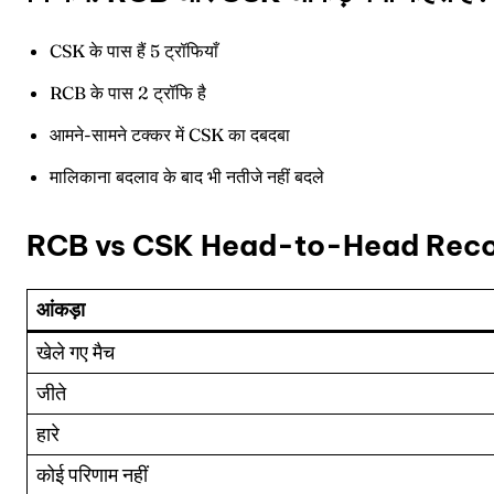
CSK के पास हैं 5 ट्रॉफियाँ
RCB के पास 2 ट्रॉफि है
आमने-सामने टक्कर में CSK का दबदबा
Expl
Expl
मालिकाना बदलाव के बाद भी नतीजे नहीं बदले
IPl New
IPl New
Table 
Table 
RCB vs CSK Head-to-Head Rec
आंकड़ा
Home
Home
खेले गए मैच
जीते
Crick
Crick
हारे
Teams
Teams
कोई परिणाम नहीं