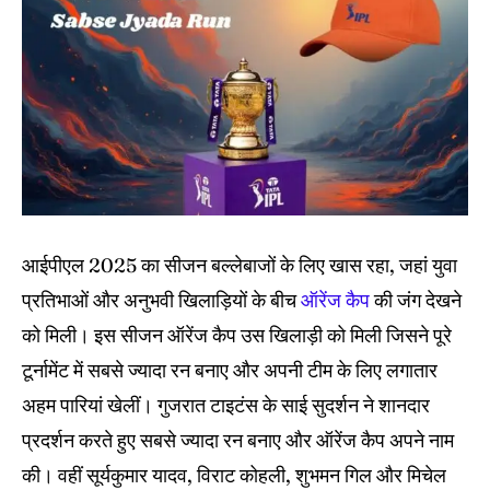
IPl News At Your Finger Tips
IPl News At Your Finger Tips
Table of Contents
Table of Contents
Home
Home
Cricket News
Cricket News
Teams
Teams
आईपीएल 2025 का सीजन बल्लेबाजों के लिए खास रहा, जहां युवा
प्रतिभाओं और अनुभवी खिलाड़ियों के बीच
ऑरेंज कैप
की जंग देखने
Schedule
Schedule
को मिली। इस सीजन ऑरेंज कैप उस खिलाड़ी को मिली जिसने पूरे
Series
Series
टूर्नामेंट में सबसे ज्यादा रन बनाए और अपनी टीम के लिए लगातार
अहम पारियां खेलीं। गुजरात टाइटंस के साई सुदर्शन ने शानदार
IPL
IPL
प्रदर्शन करते हुए सबसे ज्यादा रन बनाए और ऑरेंज कैप अपने नाम
World Cup
World Cup
की। वहीं सूर्यकुमार यादव, विराट कोहली, शुभमन गिल और मिचेल