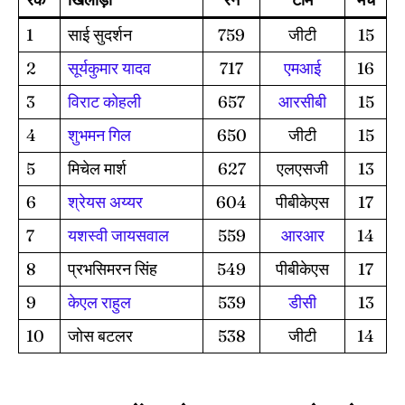
1
साई सुदर्शन
759
जीटी
15
2
सूर्यकुमार यादव
717
एमआई
16
3
विराट कोहली
657
आरसीबी
15
4
शुभमन गिल
650
जीटी
15
5
मिचेल मार्श
627
एलएसजी
13
6
श्रेयस अय्यर
604
पीबीकेएस
17
7
यशस्वी जायसवाल
559
आरआर
14
8
प्रभसिमरन सिंह
549
पीबीकेएस
17
9
केएल राहुल
539
डीसी
13
10
जोस बटलर
538
जीटी
14